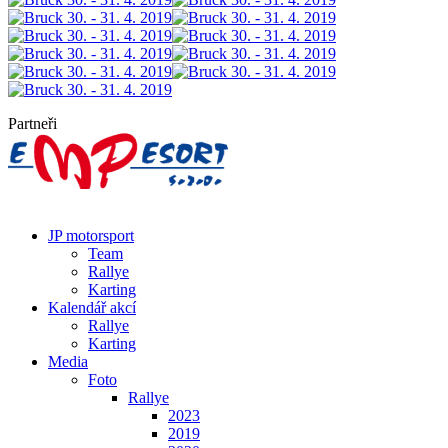
Partneři
JP motorsport
Team
Rallye
Karting
Kalendář akcí
Rallye
Karting
Media
Foto
Rallye
2023
2019