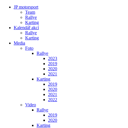
JP motorsport
Team
Rallye
Karting
Kalendář akcí
Rallye
Karting
Media
Foto
Rallye
2023
2019
2020
2021
Karting
2019
2020
2021
2022
Video
Rallye
2019
2020
Karting