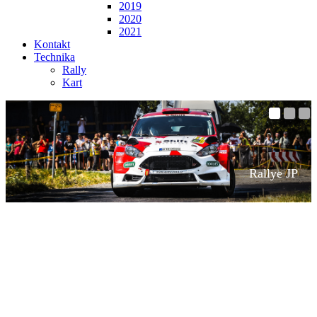
2019
2020
2021
Kontakt
Technika
Rally
Kart
Rallye JP
motorsport